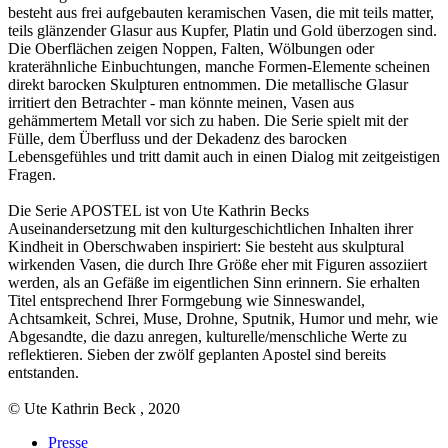
besteht aus frei aufgebauten keramischen Vasen, die mit teils matter,
teils glänzender Glasur aus Kupfer, Platin und Gold überzogen sind.
Die Oberflächen zeigen Noppen, Falten, Wölbungen oder
kraterähnliche Einbuchtungen, manche Formen-Elemente scheinen
direkt barocken Skulpturen entnommen. Die metallische Glasur
irritiert den Betrachter - man könnte meinen, Vasen aus
gehämmertem Metall vor sich zu haben. Die Serie spielt mit der
Fülle, dem Überfluss und der Dekadenz des barocken
Lebensgefühles und tritt damit auch in einen Dialog mit zeitgeistigen
Fragen.
Die Serie APOSTEL ist von Ute Kathrin Becks
Auseinandersetzung mit den kulturgeschichtlichen Inhalten ihrer
Kindheit in Oberschwaben inspiriert: Sie besteht aus skulptural
wirkenden Vasen, die durch Ihre Größe eher mit Figuren assoziiert
werden, als an Gefäße im eigentlichen Sinn erinnern. Sie erhalten
Titel entsprechend Ihrer Formgebung wie Sinneswandel,
Achtsamkeit, Schrei, Muse, Drohne, Sputnik, Humor und mehr, wie
Abgesandte, die dazu anregen, kulturelle/menschliche Werte zu
reflektieren. Sieben der zwölf geplanten Apostel sind bereits
entstanden.
© Ute Kathrin Beck , 2020
Presse