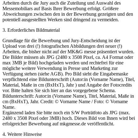
Arbeiten durch die Jury auch die Zuteilung und Auswahl des
Messemobiliars auf Basis Ihrer Bewerbung erfolgt. Größere
Abweichungen zwischen den in der Bewerbung gezeigten und den
potentiell ausgestellten Werken sind dringend zu vermeiden.
3. Erforderliches Bildmaterial
Grundlage für die Bewerbung und Jury-Entscheidung ist der
Upload von drei (!) fotografischen Abbildungen drei neuer (!)
Arbeiten, die bisher nicht auf der MK&G messe präsentiert wurden.
Die Bilder müssen als JPG (2480 x 3508 Pixel, ca. A4 Format oder
max 3MB je Bild) hochgeladen werden und rechtefrei für eine
mögliche weitere Verwendung in Presse und Marketing zur
Verfügung stehen (siehe AGB). Pro Bild sieht die Eingabemaske
verpflichtend eine Bildunterschrift (Autor:in (Vorname Name), Titel,
Material, Maße in cm (BxHxT), Jahr ) und Angabe der Fotocredits
vor. Bitte halten Sie sich hier an das vorgegebene Schema.
Bildunterschrift: Autor:in (Vorname Name), Titel, Material, Maße in
cm (BxHxT), Jahr. Credit: © Vorname Name / Foto: © Vorname
Name.
Ergänzend laden Sie bitte noch ein S/W Porträtfoto als JPG (max.
2480 x 3508 Pixel oder 3MB) hoch. Dieses Bild von Ihnen wird bei
erfolgreicher Bewerbung auf mkgmesse.de veröffentlicht.
4. Weitere Hinweise