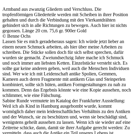
Armband aus zwanzig Gliedern und Verschluss. Die
tropfenförmigen Gliederteile werden mit Scheiben in ihrer Position
gehalten und durch die Verbindung mit den Vierkantdrähten
gehindert sich in alle Richtungen zu bewegen. Auch hier ist nichts
gegossen. Länge 20 cm. 75,6 gr. 900er Gold
© Benne Ochs
Lassen Sie es mich geradeheraus sagen: Ich würde jetzt lieber an
einem neuen Schmuck arbeiten, als hier über meine Arbeiten zu
schreiben. Die Stücke sollen doch für sich selbst sprechen, dafür
wurden sie gemacht. Zweiundsechzig Jahre mache ich Schmuck
und noch immer am liebsten Ketten. Einzelstücke versteht sich. Es
sollte gar keine anderen geben, weil auch die Menschen Individuen
sind. Wer wie ich mit Leidenschaft antike Spolien, Gemmen,
Kameen auch deren Fragmente mit antikem Glas und Steinperlen
kombiniert, sollte sich hüten, antiken Formgestaltungen zu nah zu
kommen. Denn das Ergebnis könnte wie eine Kopie aussehen, noch
schlimmer, wie eine Fälschung.
Sabine Runde vermutete im Katalog der Frankfurter Ausstellung:
Weil ich als Kind in Hamburg ausgebombt wurde, kommt
womöglich daher mein leidenschaftliches Verhältnis zu den Antiken
und der Wunsch, sie zu beschützen und, wenn sie beschädigt sind,
wenigstens geheilt aussehen zu lassen. Wenn ich sie wieder auf eine
Zeitreise schicke, dann, damit sie ihrer Aufgabe gerecht werden: Zu
vermitteln, dass auch die Antike ein Teil unseres Lebens ist.